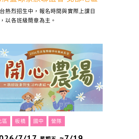
台熱烈招生中，報名時間與實際上課日
，以各班級簡章為主。
北區
板橋
國中
營隊
026/7/17
~7/19