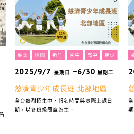
臺北
桃園
新竹
國中
高中
慈少
2025/9/7
~6/30
2
星期日
星期二
慈濟青少年成長班 北部地區
全台熱烈招生中，報名時間與實際上課日
全
期，以各班級簡章為主。
期
名