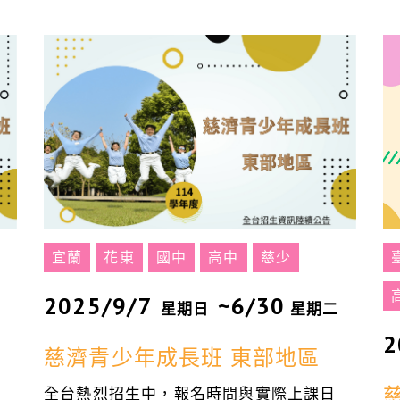
宜蘭
花東
國中
高中
慈少
2025/9/7
~6/30
星期日
星期二
2
慈濟青少年成長班 東部地區
全台熱烈招生中，報名時間與實際上課日