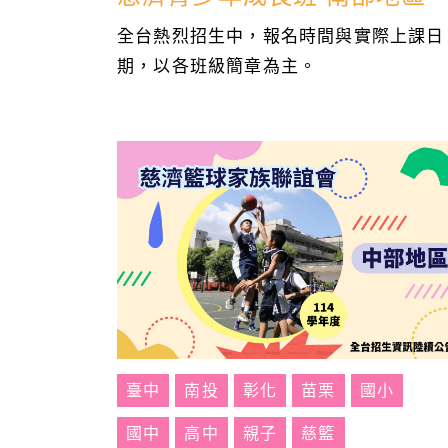
全台熱烈招生中，報名時間與實際上課日
期，以各班級簡章為主。
臺中
南投
彰化
苗栗
國小
國中
高中
親子
慈籃