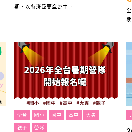
期，以各班級簡章為主。
全
期
全台
國小
國中
高中
大專
親子
營隊
2