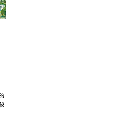
！
的
秘