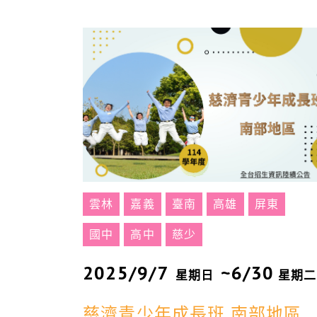
雲林
嘉義
臺南
高雄
屏東
國中
高中
慈少
2025/9/7
~6/30
星期日
星期二
慈濟青少年成長班 南部地區