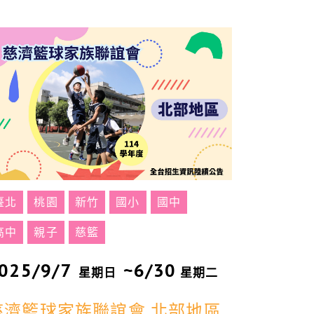
臺北
桃園
新竹
國小
國中
高中
親子
慈籃
025/9/7
~6/30
星期日
星期二
慈濟籃球家族聯誼會 北部地區