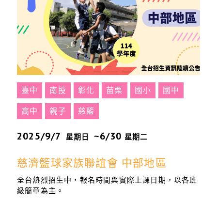
臺中
南投
彰化
苗栗
國小
國中
高中
親子
慈籃
2025/9/7
~6/30
星期日
星期二
慈濟籃球家族聯誼會 中部地區
全台熱烈招生中，報名時間與實際上課日期，以各班
級簡章為主。