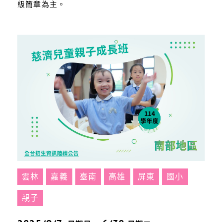
級簡章為主。
雲林
嘉義
臺南
高雄
屏東
國小
親子