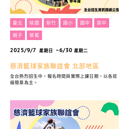
臺北
桃園
新竹
國小
國中
高中
親子
慈籃
2025/9/7
~6/30
星期日
星期二
慈濟籃球家族聯誼會 北部地區
全台熱烈招生中，報名時間與實際上課日期，以各班
級簡章為主。