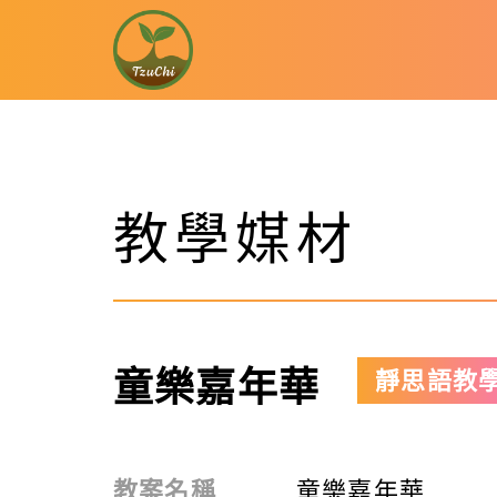
教學媒材
童樂嘉年華
靜思語教
教案名稱
童樂嘉年華