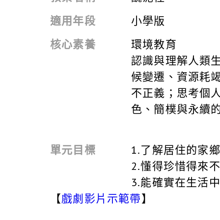
適用年段
小學版
核心素養
環境教育
認識與理解人類
候變遷、資源耗
不正義；思考個
色、簡樸與永續
單元目標
1.了解居住的家
2.懂得珍惜得來
3.能確實在生活
【
戲劇影片示範帶
】