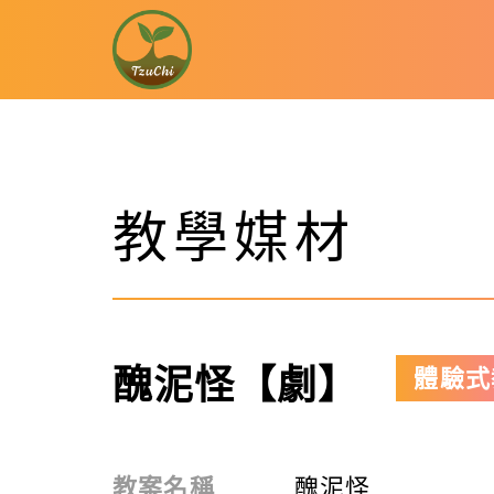
教學媒材
醜泥怪【劇】
體驗式
教案名稱
醜泥怪