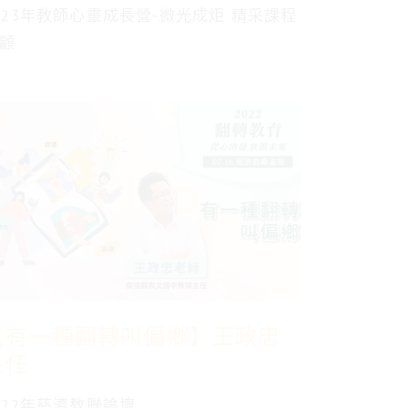
國小
023年教師心靈成長營-微光成炬 精采課程
顧
【有一種翻轉叫偏鄉】王政忠
主任
022年慈濟教聯論壇