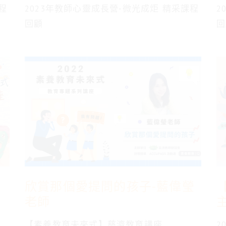
程
2023年教師心靈成長營-微光成炬 精采課程
2
回顧
回
欣賞那個愛提問的孩子-藍偉瑩
老師
【素養教育未來式】慈濟教育講座
2